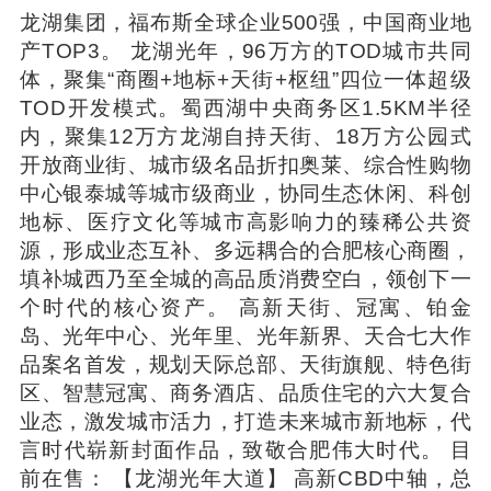
龙湖集团，福布斯全球企业500强，中国商业地
产TOP3。 龙湖光年，96万方的TOD城市共同
体，聚集“商圈+地标+天街+枢纽”四位一体超级
TOD开发模式。蜀西湖中央商务区1.5KM半径
内，聚集12万方龙湖自持天街、18万方公园式
开放商业街、城市级名品折扣奥莱、综合性购物
中心银泰城等城市级商业，协同生态休闲、科创
地标、医疗文化等城市高影响力的臻稀公共资
源，形成业态互补、多远耦合的合肥核心商圈，
填补城西乃至全城的高品质消费空白，领创下一
个时代的核心资产。 高新天街、冠寓、铂金
岛、光年中心、光年里、光年新界、天合七大作
品案名首发，规划天际总部、天街旗舰、特色街
区、智慧冠寓、商务酒店、品质住宅的六大复合
业态，激发城市活力，打造未来城市新地标，代
言时代崭新封面作品，致敬合肥伟大时代。 目
前在售： 【龙湖光年大道】 高新CBD中轴，总