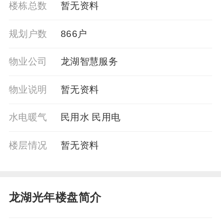
楼栋总数
暂无资料
规划户数
866户
物业公司
龙湖智慧服务
物业说明
暂⽆资料
水电暖气
民用水 民用电
楼层情况
暂⽆资料
龙湖光年楼盘简介