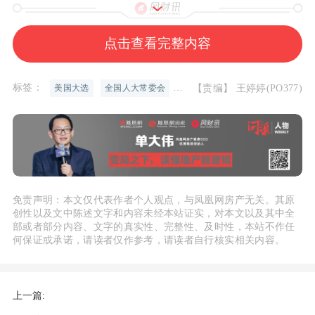
点击查看完整内容
预判①
宽松再宽松、
降准加降息
标签：
【责编】 王婷婷(PO377)
美国大选
全国人大常委会
楼市政策
特朗普和哈里斯，无论谁最后胜出，都不
会对降息的产生太大影响。
美国
货币政策
趋于宽松
，是目前各界的普
遍看法。
免责声明：本文仅代表作者个人观点，与凤凰网房产无关。其原
创性以及文中陈述文字和内容未经本站证实，对本文以及其中全
部或者部分内容、文字的真实性、完整性、及时性，本站不作任
中泰证券首席经济学家李迅雷在近日仲量
何保证或承诺，请读者仅作参考，请读者自行核实相关内容。
联行中国
商业地产
30周年发展高峰论坛上
指出，从美国11月8日和12月19日两次会
上一篇:
议决议来看，预计美国还会降息，但降息