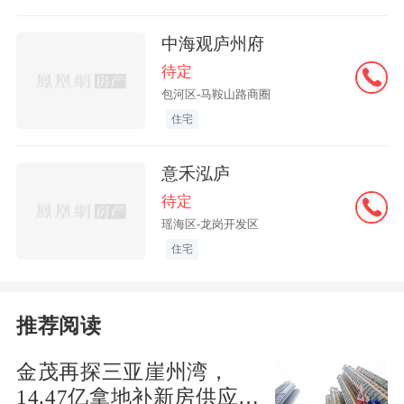
根据市场流动性状况，未来还有可能降准
中海观庐州府
25bp~50bp；同时在利率下行的长期趋势
待定
下，降息的空间依然存在。
包河区-马鞍山路商圈
住宅
意禾泓庐
预判②
财政+货币，救地产救经济
待定
瑶海区-龙岗开发区
住宅
美国下一任总统是谁仍有悬念，但对华态
度并无悬念。
推荐阅读
“美国无论是特朗普2.0还是拜登2.0（哈里
斯），对中国地产和宏观经济都有冲击，
金茂再探三亚崖州湾，
14.47亿拿地补新房供应缺
一方面源于遏制中国经济动能、拖累出口