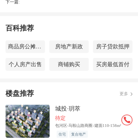
下一篇:
幅度降至每次25个BP。
尤其如果特朗普当选，其对更高通胀的接
百科推荐
纳程度更高。按照他在8月的公开发言，
他会推动大幅降息。
商品房公摊面积
房地产新政
房子贷款抵押
美国持续降息，虽然中国的货币政策是独
个人房产出售
商铺购买
买房最低首付
立于美联储的，并不跟随，但美降息一定
程度上打开人民币汇率对降息的约束，会
扩大货币宽松空间。
楼盘推荐
更多
城投·玥萃
“
中国货币宽松趋势
没有反转的迹象。”李
待定
迅雷预估，
中国将继续降低存款准备金率
包河区-马鞍山路商圈 /建面110-158m²
（降准），实施有力度的降息。
住宅
复合地产