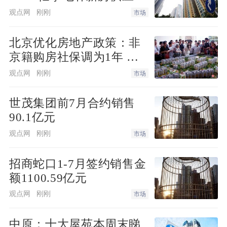
口
贸易、影响固定资产投资；一方面经济波
观点网
刚刚
市场
动性加剧，影响中国的资产估值中枢和金
北京优化房地产政策：非
融风险。”
京籍购房社保调为1年 公
积金最高可贷340万元
观点网
刚刚
市场
曾在多家券商担任分析师的专家王嵩认
为，中国的核心应对策略是
“财政+货
世茂集团前7月合约销售
币”联动
，财政赤字货币化。
90.1亿元
观点网
刚刚
市场
“就是我们之前多次强调的——救地产救
经济。”
招商蛇口1-7月签约销售金
额1100.59亿元
王嵩指出，过往3年，很多地产刺激政
观点网
刚刚
市场
策，并不是政策本身执行不到位，而是整
体经济存在流动性陷阱和“缩表倾向”，叠
中原：十大屋苑本周末睇