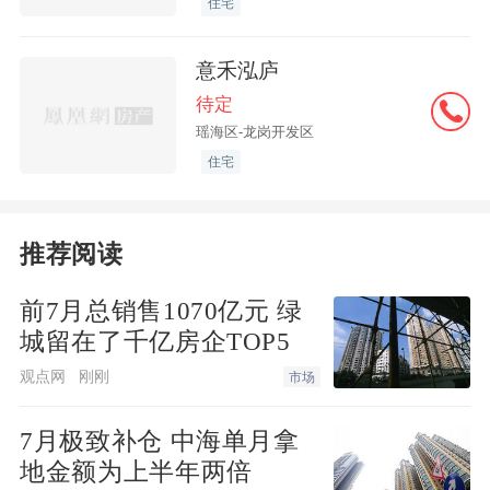
住宅
意禾泓庐
待定
瑶海区-龙岗开发区
住宅
推荐阅读
前7月总销售1070亿元 绿
城留在了千亿房企TOP5
观点网
刚刚
市场
7月极致补仓 中海单月拿
地金额为上半年两倍