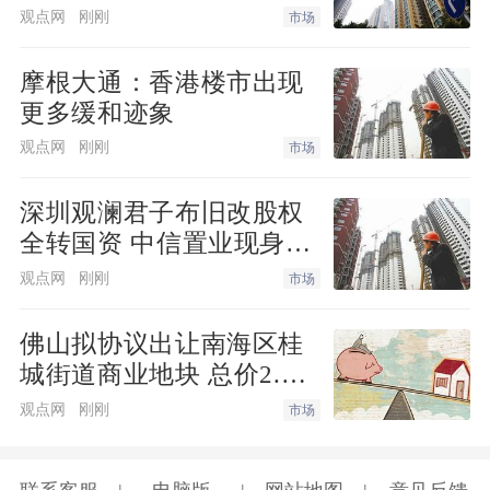
观点网
刚刚
市场
摩根大通：香港楼市出现
更多缓和迹象
观点网
刚刚
市场
深圳观澜君子布旧改股权
全转国资 中信置业现身动
工仪式
观点网
刚刚
市场
佛山拟协议出让南海区桂
城街道商业地块 总价2.28
亿元
观点网
刚刚
市场