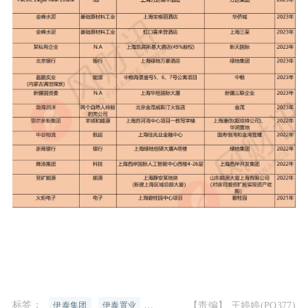
标签：
【责编】 王婷婷(PO377)
伊泰集团
伊泰置业
伊泰煤炭