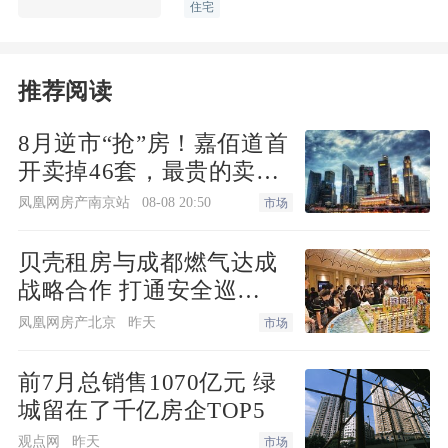
住宅
推荐阅读
8月逆市“抢”房！嘉佰道首
开卖掉46套，最贵的卖得
最快！
凤凰网房产南京站
08-08 20:50
市场
贝壳租房与成都燃气达成
战略合作 打通安全巡
检“最后一米”
凤凰网房产北京
昨天
市场
前7月总销售1070亿元 绿
城留在了千亿房企TOP5
观点网
昨天
市场