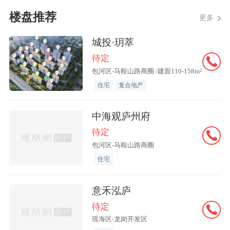
楼盘推荐
更多
城投·玥萃
待定
包河区-马鞍山路商圈 /建面110-158m²
住宅
复合地产
中海观庐州府
待定
包河区-马鞍山路商圈
住宅
意禾泓庐
待定
瑶海区-龙岗开发区