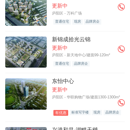
更新中
庐阳区 - 万科广场
普通住宅
现房
品牌房企
新锦成拾光云锦
更新中
庐阳区 - 新天地中心/建面99-120m²
普通住宅
品牌房企
东怡中心
更新中
庐阳区 - 华联购物广场/建面1300-1300m²
标准写字楼
现房
品牌房企
有优惠
兴港和昌·湖畔天樾